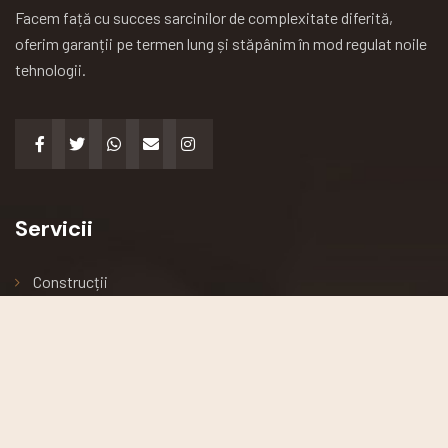
Facem față cu succes sarcinilor de complexitate diferită,
oferim garanții pe termen lung și stăpânim în mod regulat noile
tehnologii.
Servicii
Construcții
Arhitectură
Renovări
Podele și acoperișuri
Întreținerea clădirii