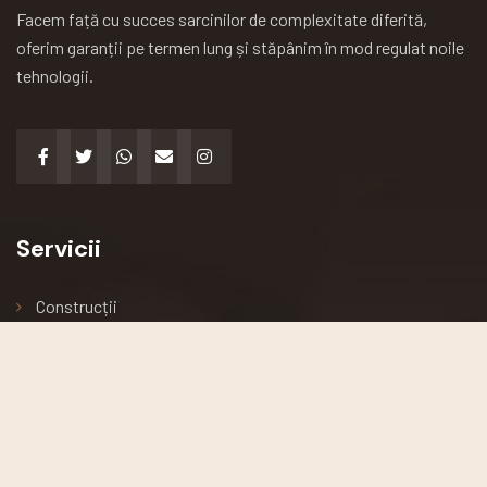
Facem față cu succes sarcinilor de complexitate diferită,
oferim garanții pe termen lung și stăpânim în mod regulat noile
tehnologii.
Servicii
Construcții
Arhitectură
Renovări
Podele și acoperișuri
Întreținerea clădirii