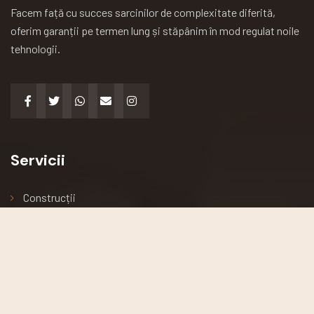
Facem față cu succes sarcinilor de complexitate diferită,
oferim garanții pe termen lung și stăpânim în mod regulat noile
tehnologii.
Servicii
Construcții
Arhitectură
Renovări
Podele și acoperișuri
Întreținerea clădirii