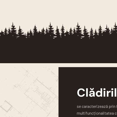
Clădir
se caracterizează prin 
multifuncționalitatea c