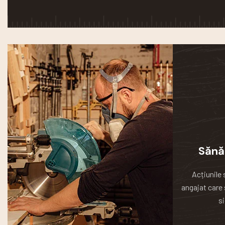
Sănă
Acțiunile 
angajat care 
si