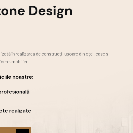
tone Design
zată în realizarea de construcții ușoare din oțel, case și
nere, mobilier.
ciile noastre:
profesională
te realizate