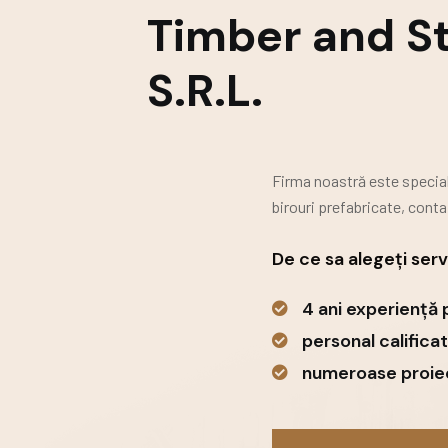
Timber and S
S.R.L.
Firma noastră este speciali
birouri prefabricate,
contai
De ce sa alegeți servi
4 ani experiență 
personal calificat
numeroase proiec