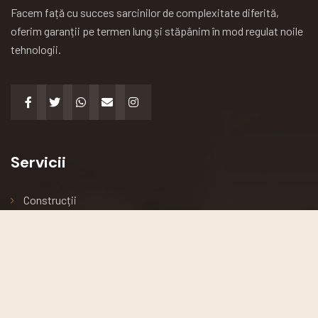
Facem față cu succes sarcinilor de complexitate diferită,
oferim garanții pe termen lung și stăpânim în mod regulat noile
tehnologii.
Servicii
Construcții
Arhitectură
Renovări
Podele și acoperișuri
Întreținerea clădirii