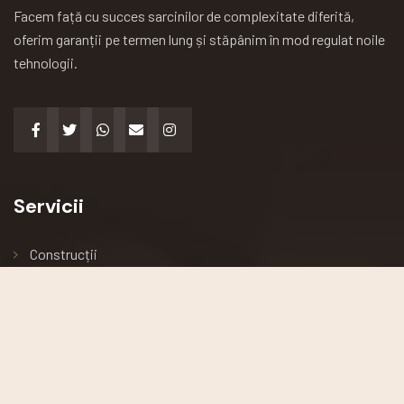
Facem față cu succes sarcinilor de complexitate diferită,
oferim garanții pe termen lung și stăpânim în mod regulat noile
tehnologii.
Servicii
Construcții
Arhitectură
Renovări
Podele și acoperișuri
Întreținerea clădirii