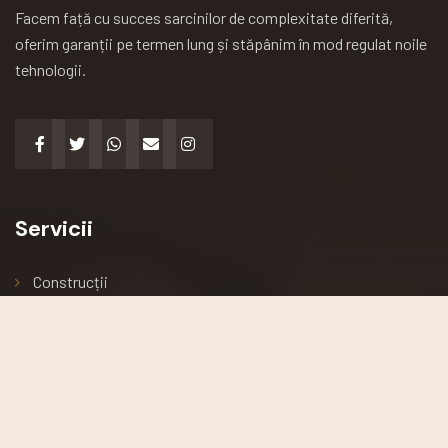
Facem față cu succes sarcinilor de complexitate diferită,
oferim garanții pe termen lung și stăpânim în mod regulat noile
tehnologii.
Servicii
Construcții
Arhitectură
Renovări
Podele și acoperișuri
Întreținerea clădirii