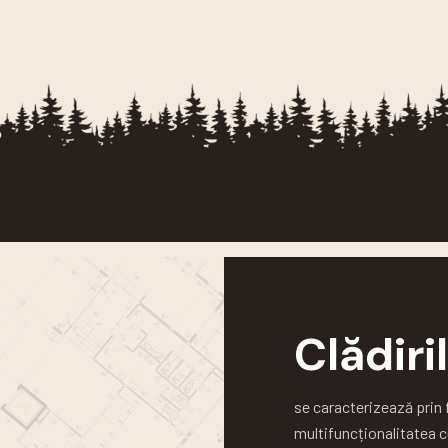
Clădir
se caracterizează prin 
multifuncționalitatea c