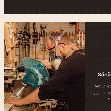
Sănă
Acțiunile 
angajat care 
si