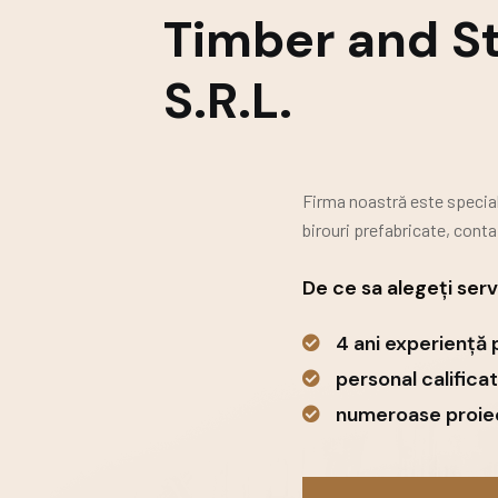
Timber and S
S.R.L.
Firma noastră este speciali
birouri prefabricate,
contai
De ce sa alegeți servi
4 ani experiență 
personal calificat
numeroase proiec