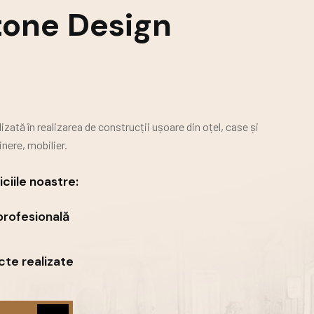
tone Design
zată în realizarea de construcții ușoare din oțel, case și
nere, mobilier.
ciile noastre:
profesională
te realizate